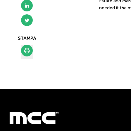
Estate and Mahid
needed it the mo
STAMPA
Stampa