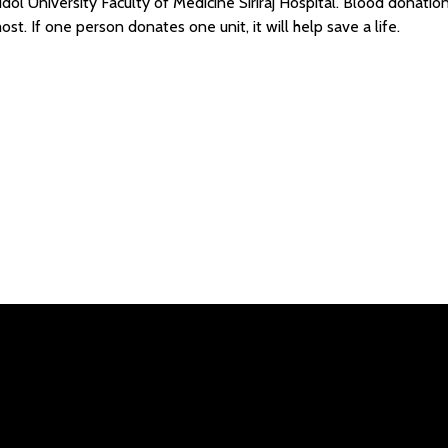
ol University Faculty of Medicine Siriraj Hospital. Blood donation is
st. If one person donates one unit, it will help save a life.