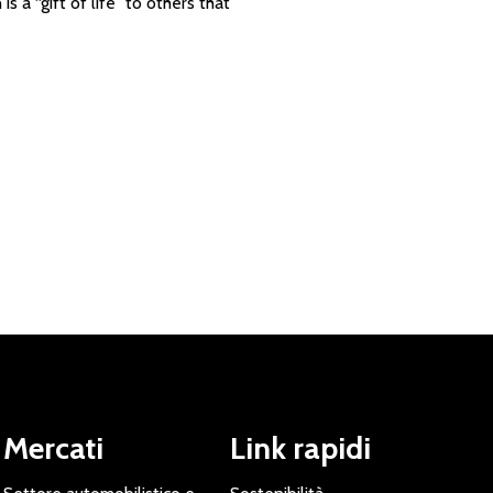
 a “gift of life” to others that
Mercati
Link rapidi