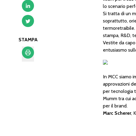
lo scenario perf
Si tratta di un
soprattutto, or
termoretraibile.
stampa, R&D, te
STAMPA
Vestite da capo 
entusiasmo sullo
Stampa
In MCC siamo im
approvazioni del
per tecnologia t
Mumm tra cui acq
per il brand.
Marc Scherer
, 