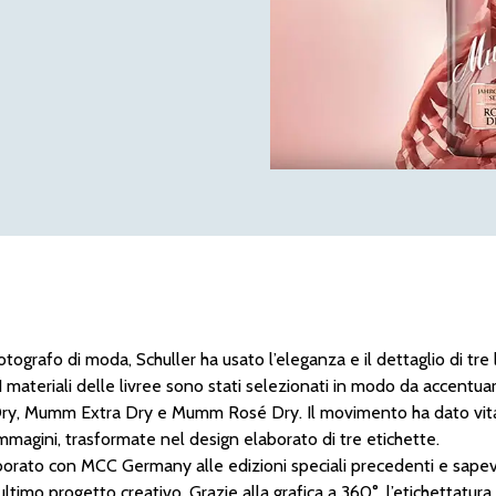
grafo di moda, Schuller ha usato l’eleganza e il dettaglio di tre 
 I materiali delle livree sono stati selezionati in modo da accentua
ry, Mumm Extra Dry e Mumm Rosé Dry. Il movimento ha dato vita
mmagini, trasformate nel design elaborato di tre etichette.
rato con MCC Germany alle edizioni speciali precedenti e sapev
ultimo progetto creativo. Grazie alla grafica a 360°, l’etichettatu