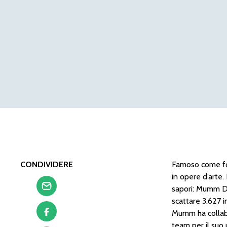
CONDIVIDERE
Famoso come foto
in opere d’arte.
sapori: Mumm D
scattare 3.627 i
Mumm ha collabo
team per il suo 