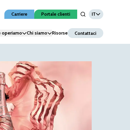
Carriere
Portale clienti
IT
Open Search Input
 operiamo
Chi siamo
Risorse
Contattaci