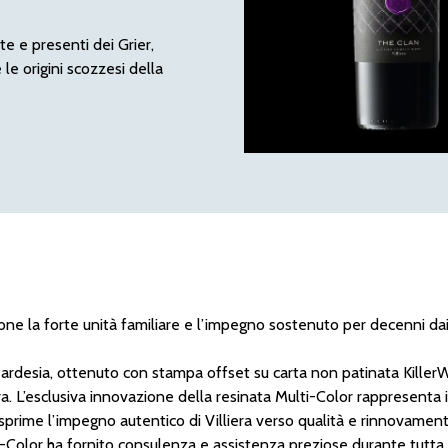
te e presenti dei Grier,
 le origini scozzesi della
ne la forte unità familiare e l’impegno sostenuto per decenni dai G
ardesia, ottenuto con stampa offset su carta non patinata KillerW
. L’esclusiva innovazione della resinata Multi-Color rappresenta i
sprime l’impegno autentico di Villiera verso qualità e rinnovament
i-Color ha fornito consulenza e assistenza preziose durante tutta 