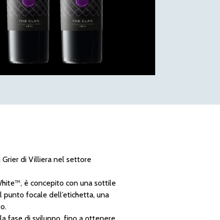
rier di Villiera nel settore
hite™, è concepito con una sottile
l punto focale dell’etichetta, una
o.
la fase di sviluppo, fino a ottenere