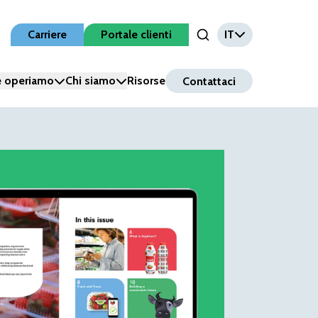
Carriere
Portale clienti
IT
Open Search Input
 operiamo
Chi siamo
Risorse
Contattaci