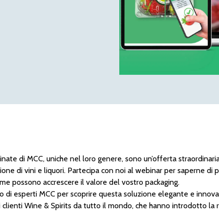
inate di MCC, uniche nel loro genere, sono un’offerta straordinari
ione di vini e liquori. Partecipa con noi al webinar per saperne di p
ome possono accrescere il valore del vostro packaging.
po di esperti MCC per scoprire questa soluzione elegante e innovativ
i clienti Wine & Spirits da tutto il mondo, che hanno introdotto la r