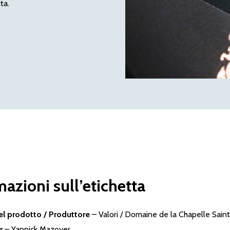
ta.
mazioni sull’etichetta
l prodotto / Produttore
–
Valori / Domaine de la Chapelle Sain
er
– Yannick Mazoyer