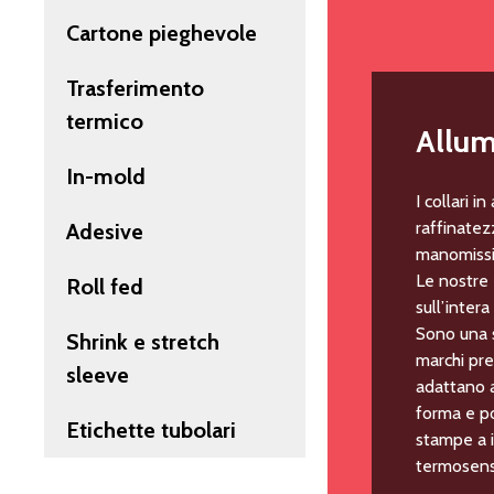
Cartone pieghevole
Trasferimento
termico
Allum
In-mold
I collari i
raffinatez
Adesive
manomissi
Le nostre
Roll fed
sull’intera
Sono una 
Shrink e stretch
marchi preg
sleeve
adattano a
forma e po
Etichette tubolari
stampe a i
termosensi