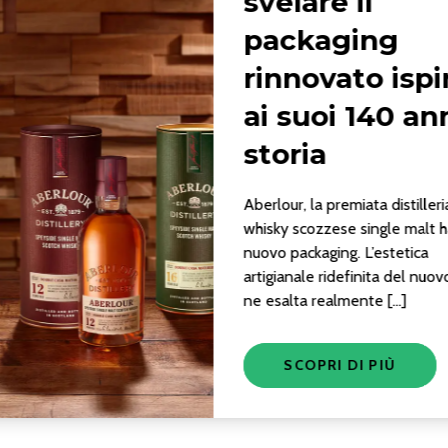
svelare il
packaging
rinnovato ispi
ai suoi 140 ann
storia
Aberlour, la premiata distilleri
whisky scozzese single malt 
nuovo packaging. L’estetica
artigianale ridefinita del nuov
ne esalta realmente […]
SCOPRI DI PIÙ