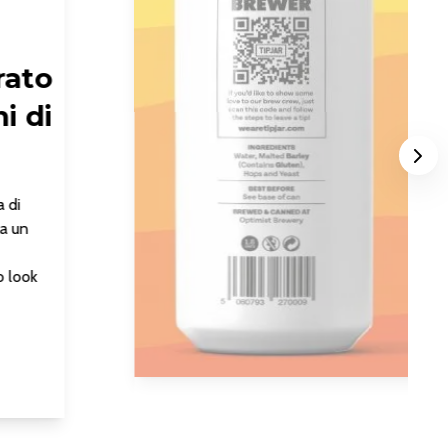
rato
i di
Nex
a di
ha un
o look