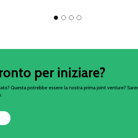
View Slide 1
View Slide 2
View Slide 3
View Slide 4
ronto per iniziare?
ato? Questa potrebbe essere la nostra prima joint venture? Sarem
e.