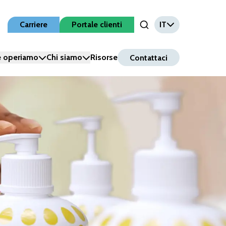
Carriere
Portale clienti
IT
Open Search Input
 operiamo
Chi siamo
Risorse
Contattaci