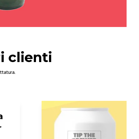
 clienti
ttatura.
a
r