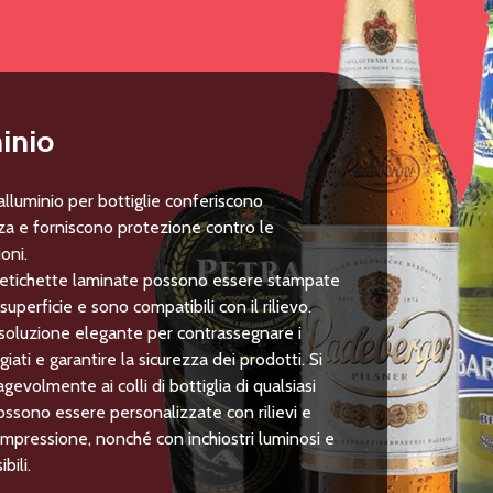
inio
n alluminio per bottiglie conferiscono
za e forniscono protezione contro le
oni.
 etichette laminate possono essere stampate
 superficie e sono compatibili con il rilievo.
soluzione elegante per contrassegnare i
iati e garantire la sicurezza dei prodotti. Si
gevolmente ai colli di bottiglia di qualsiasi
ssono essere personalizzate con rilievi e
mpressione, nonché con inchiostri luminosi e
bili.