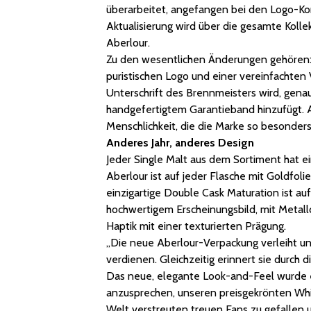
überarbeitet, angefangen bei den Logo-Kom
Aktualisierung wird über die gesamte Kolle
Aberlour.
Zu den wesentlichen Änderungen gehören:
puristischen Logo und einer vereinfachte
Unterschrift des Brennmeisters wird, genau
handgefertigtem Garantieband hinzufügt. A
Menschlichkeit, die die Marke so besonder
Anderes Jahr, anderes Design
Jeder Single Malt aus dem Sortiment hat ei
Aberlour ist auf jeder Flasche mit Goldfol
einzigartige Double Cask Maturation ist au
hochwertigem Erscheinungsbild, mit Metal
Haptik mit einer texturierten Prägung.
„Die neue Aberlour-Verpackung verleiht u
verdienen. Gleichzeitig erinnert sie durc
Das neue, elegante Look-and-Feel wurde 
anzusprechen, unseren preisgekrönten Whis
Welt verstreuten treuen Fans zu gefallen u