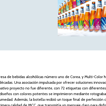
presa de bebidas alcohólicas número uno de Corea, y Multi-Color
décadas. Una asociación impulsada por ofrecer soluciones innova
amativo proyecto no fue diferente, con 72 etiquetas con diferentes
 diseños con colores potentes se imprimieron mediante rotograb
 humedad. Además, la botella recibió un toque final de perfección 
rimera calidad de MCC, que transmitía un mensaje claro para disfr