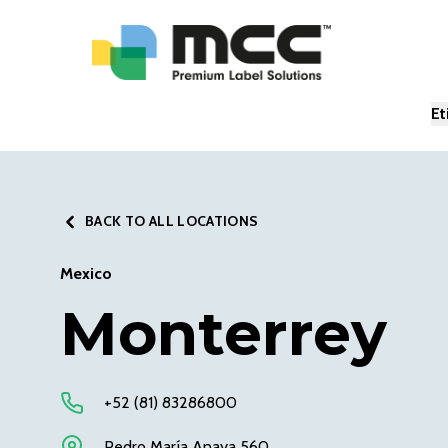
Et
BACK TO ALL LOCATIONS
Mexico
Monterrey
+52 (81) 83286800
Pedro María Anaya 560