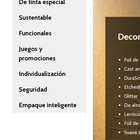
De tinta especial
Sustentable
Funcionales
Deco
Juegos y
promociones
Foil de
Cast a
Individualización
DuraSc
Etched
Seguridad
Glitter
Empaque inteligente
De alt
Lenticu
Foil de
Suave a