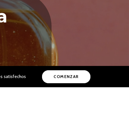
a
s satisfechos
COMENZAR