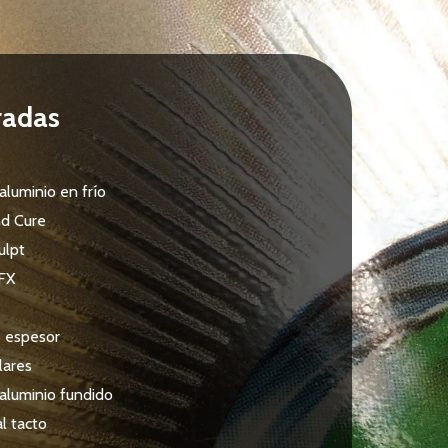
radas
 aluminio en frío
nd Cure
ulpt
FX
o espesor
lares
 aluminio fundido
l tacto