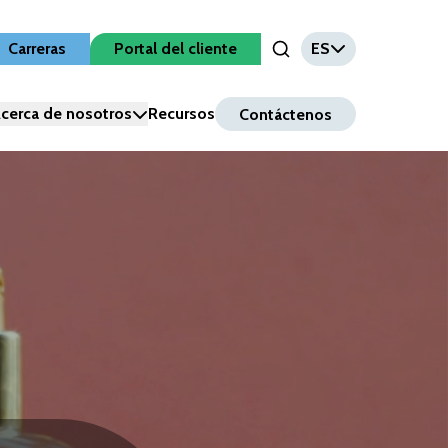
Carreras
Portal del cliente
ES
Open Search Input
cerca de nosotros
Recursos
Contáctenos