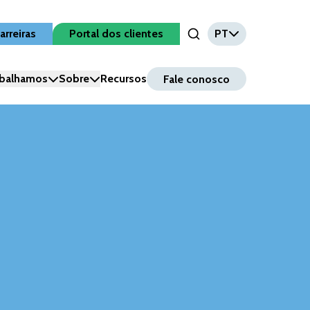
arreiras
Portal dos clientes
PT
Open Search Input
balhamos
Sobre
Recursos
Fale conosco