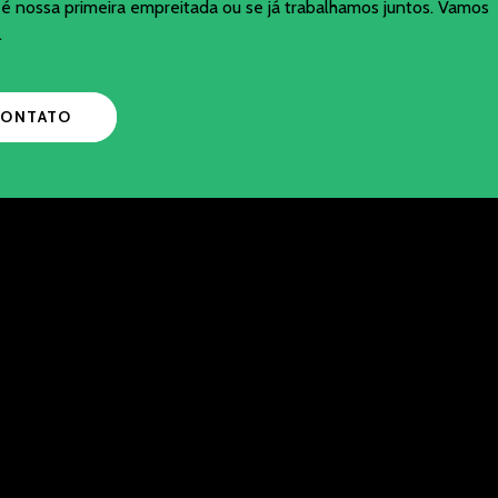
é nossa primeira empreitada ou se já trabalhamos juntos. Vamos
.
CONTATO