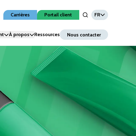
Carrières
Portail client
FR
Open Search Input
nt
À propos
Ressources
Nous contacter