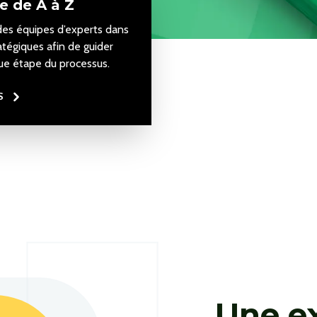
e de A à Z
des équipes d’experts dans
tégiques afin de guider
que étape du processus.
S
Une e