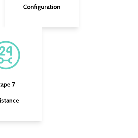
Configuration
Compiler tous les détails
avant le lancement
Processus prépresse
tape 7
Finalisation des
illustrations
istance
Programmation