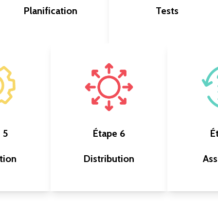
Planification
Tests
Définir ensemble la
stratégie avant
S’assurer que tout
l’exécution
fonctionne correctement
Prévision
Essais d’impression
 5
Étape 6
É
Planification de la
Contrôles de presse
demande
tion
Distribution
Ass
Optimisations
Approvisionnement
en matériaux