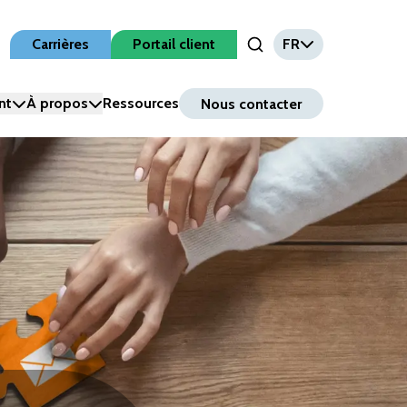
Carrières
Portail client
FR
Open Search Input
nt
À propos
Ressources
Nous contacter