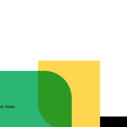
n service continu
re entreprise
on des comptes
e technique sur
 client
se, nous