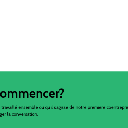
Transmettre pour
Fournir u
a fabrication
l’application/les étapes
à vot
ence
suivantes
Gesti
Expédition et livraison
Servic
Gestion OTIF
site
Équipements
Portail
d’application
 commencer?
travaillé ensemble ou qu’il s’agisse de notre première coentrepri
er la conversation.