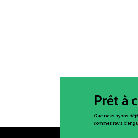
La magie de l
comm
Impression
Finition
Emballage
Prêt à
Que nous ayons déjà 
sommes ravis d’engag