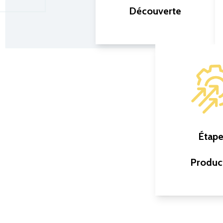
Découverte
Créer une base solide via
des échanges
d’informations
Rencontrer l’équipe
Étape
Échanger sur les défis
rencontrés
Produc
Passer en revue les
fonctionnalités