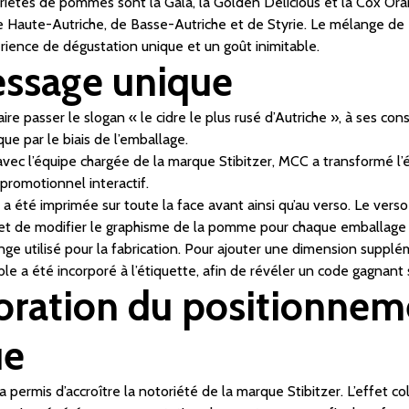
ariétés de pommes sont la Gala, la Golden Delicious et la Cox Or
e Haute-Autriche, de Basse-Autriche et de Styrie. Le mélange de
rience de dégustation unique et un goût inimitable.
ssage unique
faire passer le slogan « le cidre le plus rusé d’Autriche », à ses 
ue par le biais de l’emballage.
avec l’équipe chargée de la marque Stibitzer, MCC a transformé l’é
 promotionnel interactif.
r a été imprimée sur toute la face avant ainsi qu’au verso. Le ver
met de modifier le graphisme de la pomme pour chaque emballage
ge utilisé pour la fabrication. Pour ajouter une dimension supplé
e a été incorporé à l’étiquette, afin de révéler un code gagnant s
oration du positionneme
ue
permis d’accroître la notoriété de la marque Stibitzer. L’effet colle