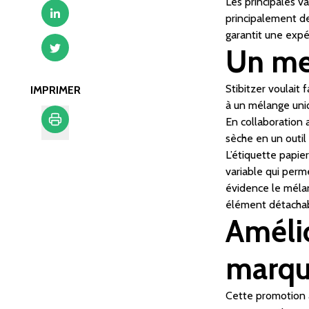
Les principales v
principalement d
garantit une expé
Un me
Stibitzer voulait 
IMPRIMER
à un mélange uniq
En collaboration 
sèche en un outil
Imprimer
L’étiquette papie
variable qui per
évidence le mélan
élément détachabl
Améli
marq
Cette promotion a 