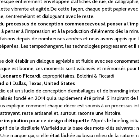
 presque entièrement enveloppée d’affiches de rue, de calligraphie
lette vibrante et agitée.De cette façon, chaque petit papier ave
e, s’entremêlant et dialoguant avec le reste.
u processus de conception commencezvousà penser à l’impr
penser à l’impression et à la production d’éléments dès la minu
le faisons depuis de nombreuses années et nous avons appris que l
séparées. Les tempschangent, les technologies progressent et il es
.
doit établir un dialogue agréable et fluide avec ses consommateu
arque est bonne, ces moments sont valorisés et mémorisés pour t
& Leonardo Ficcardi
, copropriétaires, Boldrini & Ficcardi
dio I Dallas, Texas, United States
io est un studio de conception d’emballages et de branding inter
alisés fondé en 2014 qui a rapidement été primé. S’inspirant de leur
us explique comment chaque décor est soumis à un processus int
 attrayant, reste artisanal et, surtout, raconte une histoire.
re inspiration pour ce design d’étiquette ?
Après le briefing initi
ptif de la distillerie Warfield sur la base des mots-clés suivants
 Une marque qui, si elle était lâchée au beau milieu de la nature, 