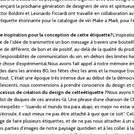
luençant la prochaine génération de designers de vins et spiritueu
ictor Boldrini et Leonardo Ficcardi ont travaillé en collaboratio
iquette étonnante pour le catalogue de vin Make a Mark, pour l’
re inspiration pour la conception de cette étiquette?
L’inspirati
 de l’idée de transmettre un bon message à travers une bouteille
e de différent, de bon et de positif, au-delà de la qualité du prod
lespossibilités de communication du vin, en dehors des limites habi
ue chose d’expérimental.Nous avons fait appel à notre mémoire é
es dans les années 80, les fêtes chez les amis et la musique (roc
out. C’était une époque très intense due au début de la démocra
olescents, nous commencions à prendre conscience du design et d
ocessus de création du design de cetteétiquette ?
Nous avons 
ist de disques de ces années-là. Une phrase d’une chanson de Ch
erpellés – “cuando el mundo tira para abajo, es mejor no estar at
écroule, il vaut mieux ne pas être attaché à quoi que ce soit”. Cel
ge de faire plusieurs étiquettes, et de ne pas nous attacher à u
s parties d’images de notre paysage quotidien et à les coller à l