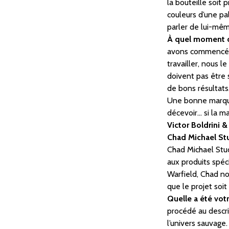
la bouteille soit
couleurs d’une pa
parler de lui-mêm
À quel moment d
avons commencé à 
travailler, nous 
doivent pas être 
de bons résultats
Une bonne marque 
décevoir… si la m
Victor Boldrini 
Chad Michael Stu
Chad Michael Stud
aux produits spéci
Warfield, Chad no
que le projet soit
Quelle a été vot
procédé au descri
l’univers sauvage.