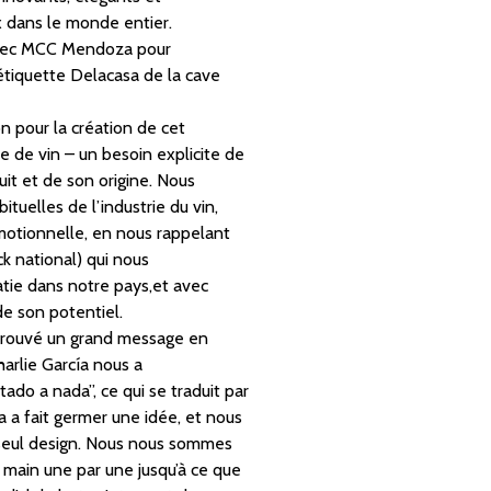
x dans le monde entier.
n avec MCC Mendoza pour
étiquette Delacasa de la cave
on pour la création de cet
 de vin – un besoin explicite de
uit et de son origine. Nous
tuelles de l’industrie du vin,
motionnelle, en nous rappelant
k national) qui nous
tie dans notre pays,et avec
e son potentiel.
trouvé un grand message en
arlie García nous a
ado a nada”, ce qui se traduit par
a a fait germer une idée, et nous
n seul design. Nous nous sommes
a main une par une jusqu’à ce que