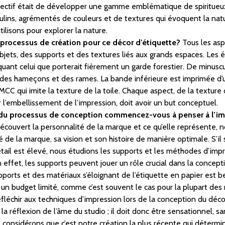
bjectif était de développer une gamme emblématique de spiritueux 
lins, agrémentés de couleurs et de textures qui évoquent la natu
ilisons pour explorer la nature.
 processus de création pour ce décor d’étiquette?
Tous les asp
objets, des supports et des textures liés aux grands espaces. Les 
ant celui que porterait fièrement un garde forestier. De minuscul
es hameçons et des rames. La bande inférieure est imprimée d’un
MCC qui imite la texture de la toile. Chaque aspect, de la texture
 l’embellissement de l’impression, doit avoir un but conceptuel.
u processus de conception commencez-vous à penser à l’imp
couvert la personnalité de la marque et ce qu’elle représente, 
é de la marque, sa vision et son histoire de manière optimale. S’il
étail est élevé, nous étudions les supports et les méthodes d’imp
 effet, les supports peuvent jouer un rôle crucial dans la concep
pports et des matériaux s’éloignant de l’étiquette en papier est
c un budget limité, comme c’est souvent le cas pour la plupart des n
échir aux techniques d’impression lors de la conception du décor
t la réflexion de l’âme du studio ; il doit donc être sensationnel,
considérons que c’est notre création la plus récente qui détermine