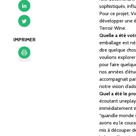
sophistiqués, inf
Pour ce projet, V
développer une ét
Terroir Wine.
Quelle a été vot
IMPRIMER
emballage est née
dire quelque chos
voulions explorer 
pour faire quelq
Imprimer
nos années d’étud
accompagnait part
notre vision d’ad
Quel a été le pr
écoutant uneplayl
immédiatement int
“quandle monde s’
avons eu le coura
mis à découper de