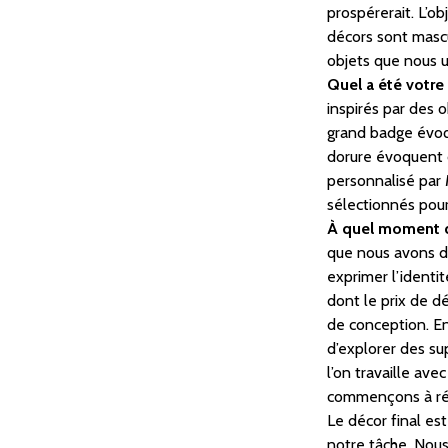
prospérerait. L’o
décors sont mascu
objets que nous ut
Quel a été votre
inspirés par des 
grand badge évoqu
dorure évoquent d
personnalisé par 
sélectionnés pour
À quel moment d
que nous avons dé
exprimer l’identit
dont le prix de d
de conception. En
d’explorer des su
l’on travaille ave
commençons à réfl
Le décor final es
notre tâche. Nous 