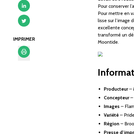
Pour conserver l’
Pour mettre en va
lisse sur l’image
excellente concep
transformé un dés
IMPRIMER
Moontide.
Imprimer
Informat
Producteur
–
Concepteur
Images
– Flam
Variété
– Pride
Région
– Broo
Presse d’imp