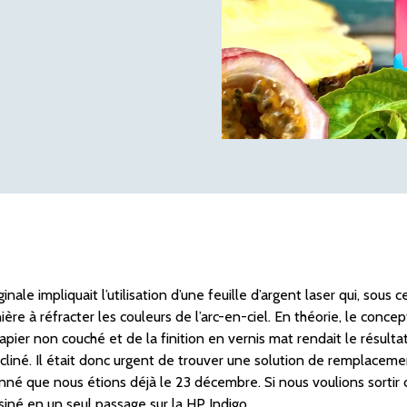
inale impliquait l’utilisation d’une feuille d’argent laser qui, sous 
ère à réfracter les couleurs de l’arc-en-ciel. En théorie, le concep
pier non couché et de la finition en vernis mat rendait le résult
liné. Il était donc urgent de trouver une solution de remplaceme
nné que nous étions déjà le 23 décembre. Si nous voulions sortir c
siné en un seul passage sur la HP Indigo.