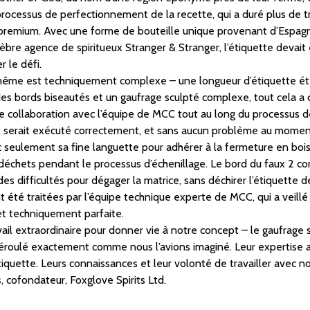
processus de perfectionnement de la recette, qui a duré plus de tro
 premium. Avec une forme de bouteille unique provenant d’Espagn
élèbre agence de spiritueux Stranger & Stranger, l’étiquette devai
r le défi.
-même est techniquement complexe – une longueur d’étiquette é
des bords biseautés et un gaufrage sculpté complexe, tout cela a 
ite collaboration avec l’équipe de MCC tout au long du processus d
l serait exécuté correctement, et sans aucun problème au momen
ec seulement sa fine languette pour adhérer à la fermeture en boi
 déchets pendant le processus d’échenillage. Le bord du faux 2 co
s difficultés pour dégager la matrice, sans déchirer l’étiquette d
 été traitées par l’équipe technique experte de MCC, qui a veillé à
t techniquement parfaite.
ail extraordinaire pour donner vie à notre concept – le gaufrage sc
déroulé exactement comme nous l’avions imaginé. Leur expertise a
tiquette. Leurs connaissances et leur volonté de travailler avec no
s
, cofondateur, Foxglove Spirits Ltd.