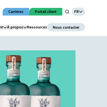
Carrières
Portail client
FR
Open Search Input
nt
À propos
Ressources
Nous contacter