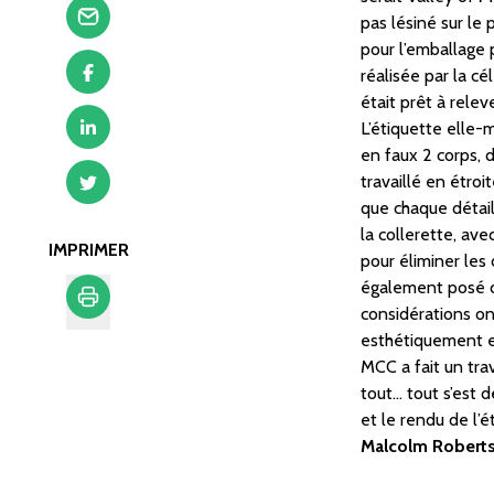
pas lésiné sur le 
pour l’emballage
réalisée par la c
était prêt à releve
L’étiquette elle
en faux 2 corps, 
travaillé en étro
que chaque détai
la collerette, av
IMPRIMER
pour éliminer les
également posé de
considérations ont
esthétiquement e
Imprimer
MCC a fait un trav
tout… tout s’est 
et le rendu de l’é
Malcolm Robert