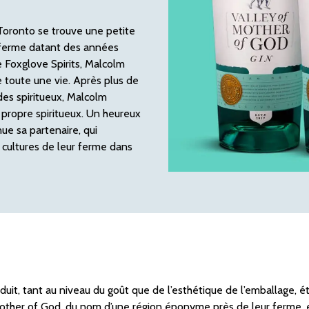
Toronto se trouve une petite
 ferme datant des années
e Foxglove Spirits, Malcolm
de toute une vie. Après plus de
des spiritueux, Malcolm
 propre spiritueux. Un heureux
nue sa partenaire, qui
es cultures de leur ferme dans
duit, tant au niveau du goût que de l’esthétique de l’emballage, ét
Mother of God, du nom d’une région éponyme près de leur ferme, et l