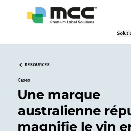
Soluti
RESOURCES
Cases
Une marque
australienne rép
magnifie le vin e