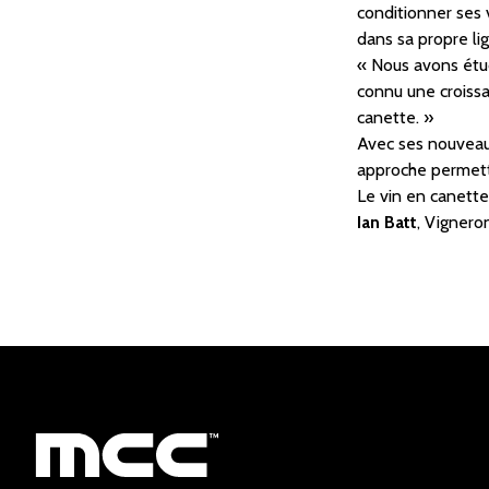
conditionner ses v
dans sa propre li
« Nous avons étud
connu une croissa
canette. »
Avec ses nouveaux
approche permetta
Le vin en canette
Ian Batt
, Vigner