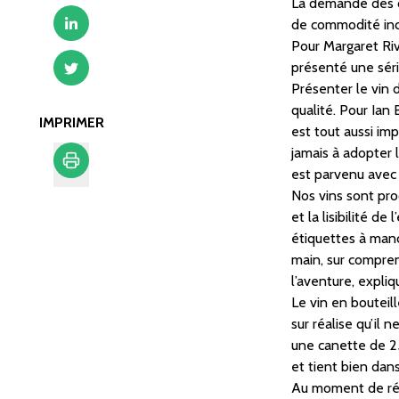
La demande des c
de commodité inci
Pour Margaret Riv
présenté une séri
Présenter le vin 
qualité. Pour Ian 
IMPRIMER
est tout aussi im
jamais à adopter 
est parvenu avec 
Nos vins sont prod
Imprimer
et la lisibilité 
étiquettes à manc
main, sur comprend
l’aventure, expliqu
Le vin en bouteil
sur réalise qu’il 
une canette de 25
et tient bien dans
Au moment de régl