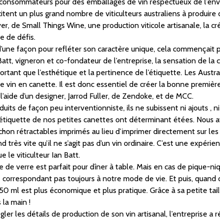
onsommateurs pour des emballages de vin respectueux de l’env
tent un plus grand nombre de viticulteurs australiens à produire 
er, de Small Things Wine, une production viticole artisanale, la cr
e de défis.
d’une façon pour refléter son caractère unique, cela commençait p
Batt, vigneron et co-fondateur de l’entreprise, la sensation de la
portant que l’esthétique et la pertinence de l’étiquette. Les Aust
le vin en canette. Il est donc essentiel de créer la bonne premiè
l’aide d’un designer, Jarrod Fuller, de Zendoke, et de MCC.
uits de façon peu interventionniste, ils ne subissent ni ajouts , ni 
de l’étiquette de nos petites canettes ont déterminant étées. Nous
hon rétractables imprimés au lieu d’imprimer directement sur le
 très vite qu’il ne s’agit pas d’un vin ordinaire. C’est une expérien
e le viticulteur Ian Batt.
le de verre est parfait pour dîner à table. Mais en cas de pique-n
ne correspondant pas toujours à notre mode de vie. Et puis, quand o
0 ml est plus économique et plus pratique. Grâce à sa petite taille
 la main !
er les détails de production de son vin artisanal, l’entreprise a 