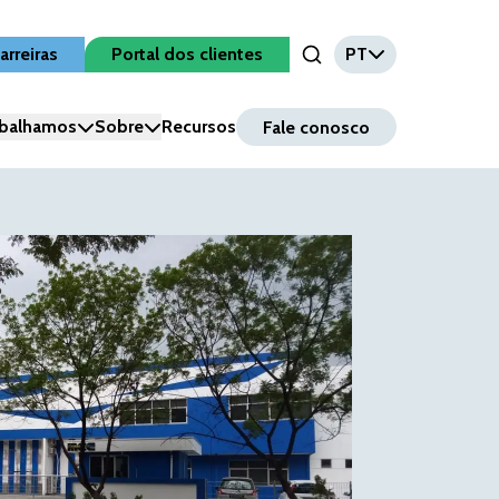
arreiras
Portal dos clientes
PT
Open Search Input
balhamos
Sobre
Recursos
Fale conosco