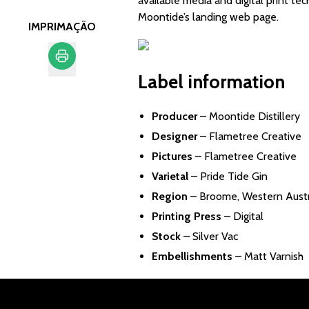
available media and digital print tec
Moontide’s landing web page.
IMPRIMAÇÃO
Label information
Imprimação
Producer
–
Moontide Distillery
Designer
–
Flametree Creative
Pictures
– Flametree Creative
Varietal
– Pride Tide Gin
Region
– Broome, Western Austr
Printing Press
– Digital
Stock
– Silver Vac
Embellishments
– Matt Varnish