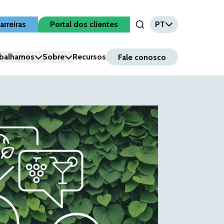
arreiras
Portal dos clientes
PT
Open Search Input
balhamos
Sobre
Recursos
Fale conosco