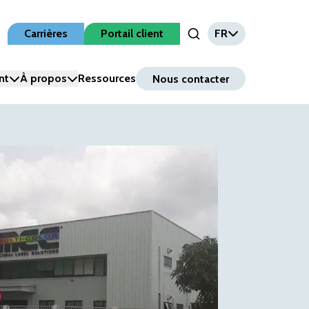
Carrières
Portail client
FR
Open Search Input
nt
À propos
Ressources
Nous contacter