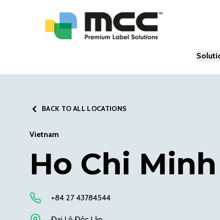
Soluti
BACK TO ALL LOCATIONS
Vietnam
Ho Chi Minh
+84 27 43784544
Đại Lộ Độc Lập