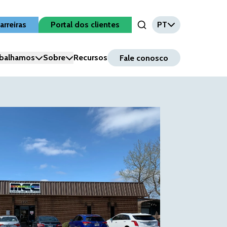
arreiras
Portal dos clientes
PT
Open Search Input
balhamos
Sobre
Recursos
Fale conosco