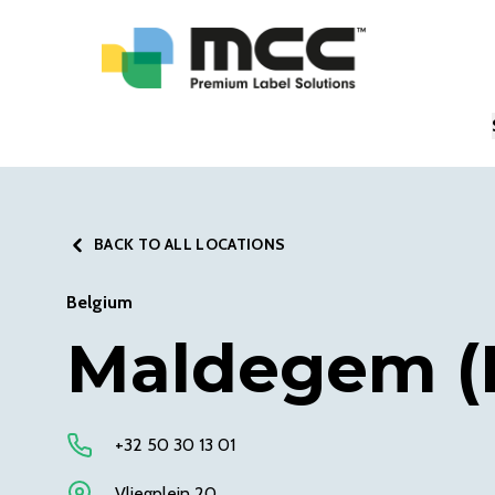
BACK TO ALL LOCATIONS
Belgium
Maldegem (
+32 50 30 13 01
Vliegplein 20