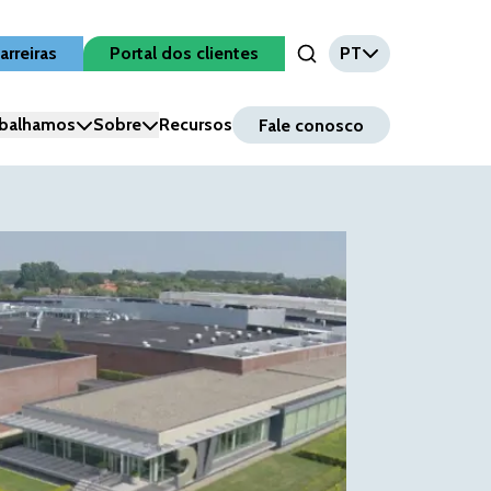
arreiras
Portal dos clientes
PT
Open Search Input
balhamos
Sobre
Recursos
Fale conosco